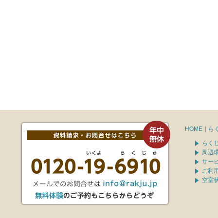
HOME
｜
ら
らく
周辺
サー
ご利
空室