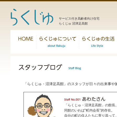
サービス付き高齢者向け住宅
らくじゅ 沼津足高館
「らくじゅ・沼津足高館」のスタッフが日々の出来事や
「らくじゅ・沼津足高館」の館長
同館のいわば"町内会長"的存在。
自分の町の住人たちに寄り添って