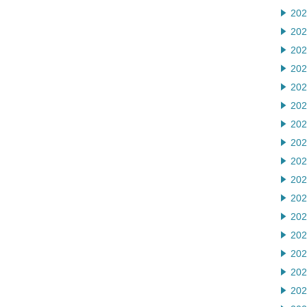
20
20
20
20
20
20
20
20
20
20
20
20
20
20
20
20