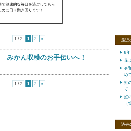
適で健康的な毎日を過ごしてもら
ために日々動き回ります！
1 / 2
1
2
»
最近
8
みかん収穫のお手伝いへ！
花
令
め
虹の
1 / 2
1
2
»
て
虹
（
過去