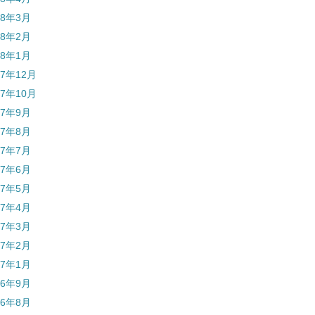
18年3月
18年2月
18年1月
17年12月
17年10月
17年9月
17年8月
17年7月
17年6月
17年5月
17年4月
17年3月
17年2月
17年1月
16年9月
16年8月