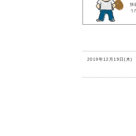
快
う
2019年12月19日(木)