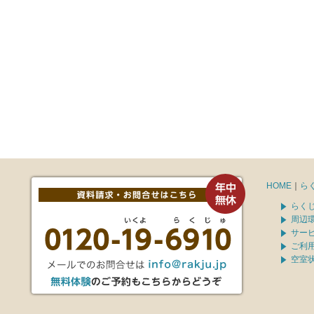
HOME
｜
ら
らく
周辺
サー
ご利
空室