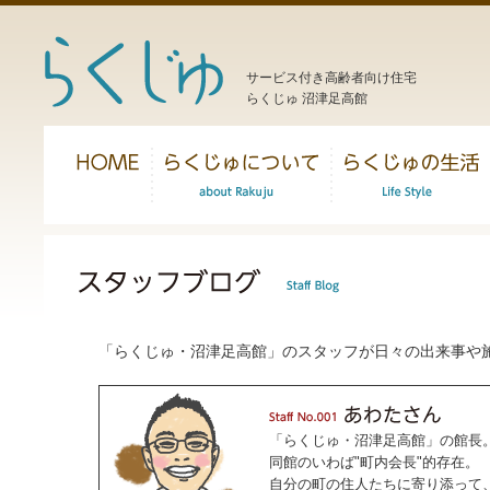
サービス付き高齢者向け住宅
らくじゅ 沼津足高館
「らくじゅ・沼津足高館」のスタッフが日々の出来事や
「らくじゅ・沼津足高館」の館長
同館のいわば"町内会長"的存在。
自分の町の住人たちに寄り添って