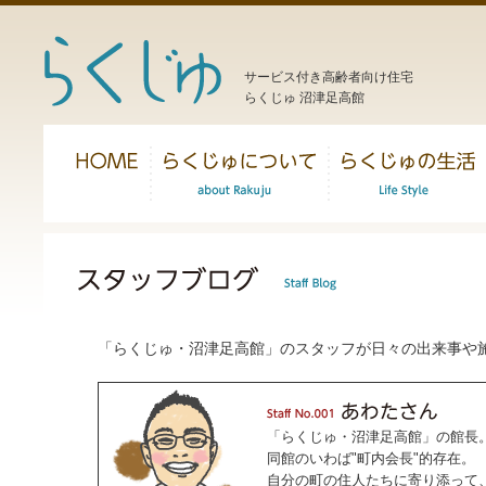
サービス付き高齢者向け住宅
らくじゅ 沼津足高館
「らくじゅ・沼津足高館」のスタッフが日々の出来事や
「らくじゅ・沼津足高館」の館長
同館のいわば"町内会長"的存在。
自分の町の住人たちに寄り添って