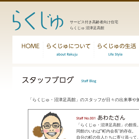
サービス付き高齢者向け住宅
らくじゅ 沼津足高館
「らくじゅ・沼津足高館」のスタッフが日々の出来事や
「らくじゅ・沼津足高館」の館長
同館のいわば"町内会長"的存在。
自分の町の住人たちに寄り添って