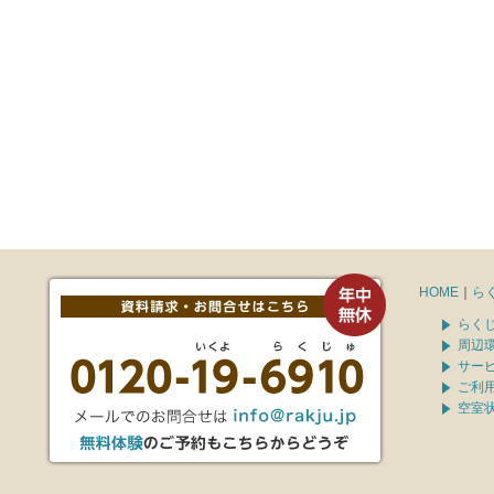
HOME
｜
ら
らく
周辺
サー
ご利
空室