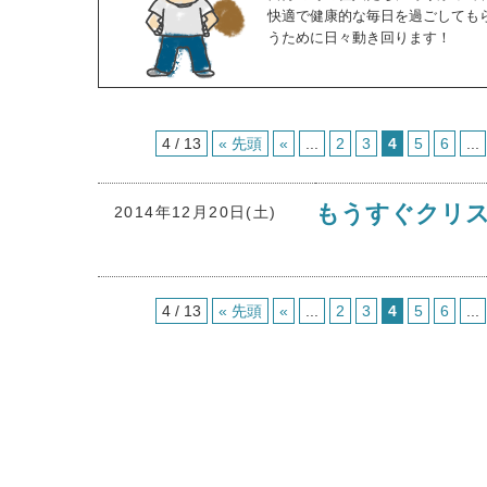
快適で健康的な毎日を過ごしても
うために日々動き回ります！
4 / 13
« 先頭
«
...
2
3
4
5
6
...
もうすぐクリス
2014年12月20日(土)
4 / 13
« 先頭
«
...
2
3
4
5
6
...