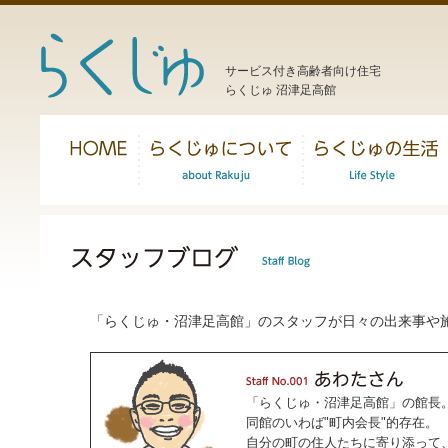
サービス付き高齢者向け住宅
らくじゅ 沼津足高館
「らくじゅ・沼津足高館」のスタッフが日々の出来事や
「らくじゅ・沼津足高館」の館長
同館のいわば"町内会長"的存在。
自分の町の住人たちに寄り添って